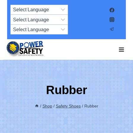
Skip
to
content
Rubber
/
Shop
/
Safety Shoes
/
Rubber